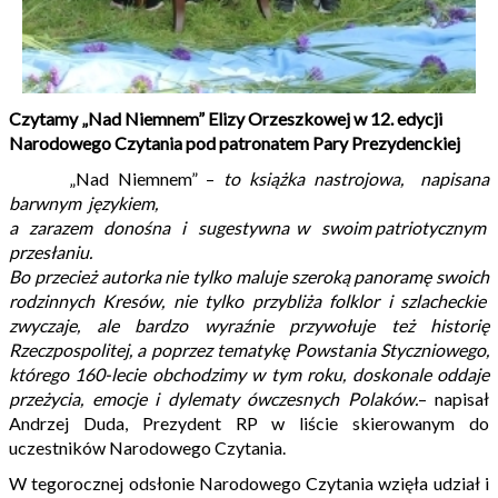
Czytamy „Nad Niemnem” Elizy Orzeszkowej w 12. edycji
Narodowego Czytania pod patronatem Pary Prezydenckiej
„Nad Niemnem” –
to książka nastrojowa, napisana
barwnym językiem,
a zarazem donośna i sugestywna w swoim patriotycznym
przesłaniu.
Bo przecież autorka nie tylko maluje szeroką panoramę swoich
rodzinnych Kresów, nie tylko przybliża folklor i szlacheckie
zwyczaje, ale bardzo wyraźnie przywołuje też historię
Rzeczpospolitej, a poprzez tematykę Powstania Styczniowego,
którego 160-lecie obchodzimy w tym roku, doskonale oddaje
przeżycia, emocje i dylematy ówczesnych Polaków.
– napisał
Andrzej Duda, Prezydent RP w liście skierowanym do
uczestników Narodowego Czytania.
W tegorocznej odsłonie Narodowego Czytania wzięła udział i