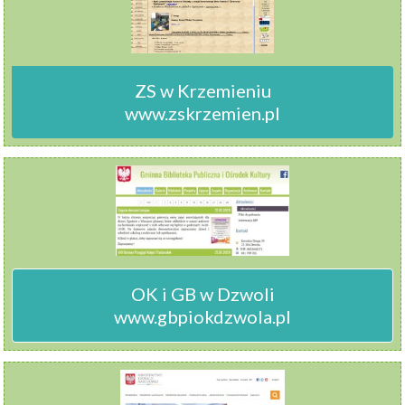
ZS w Krzemieniu

www.zskrzemien.pl
OK i GB w Dzwoli

www.gbpiokdzwola.pl