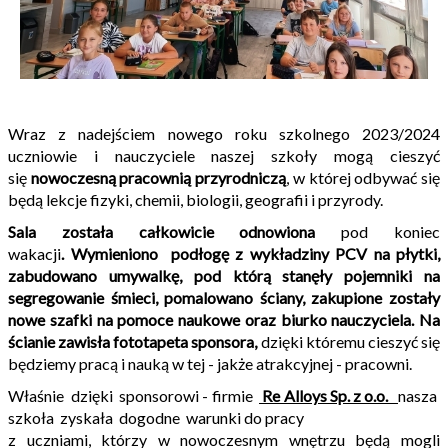
Wraz z nadejściem nowego roku szkolnego 2023/2024
uczniowie i nauczyciele naszej szkoły mogą cieszyć
się
nowoczesną pracownią przyrodniczą
, w której odbywać się
będą lekcje fizyki, chemii, biologii, geografii i przyrody.
Sala została całkowicie odnowiona
pod koniec
wakacji
.
Wymieniono podłogę z wykładziny PCV na płytki,
zabudowano umywalkę, pod którą stanęły pojemniki na
segregowanie śmieci, pomalowano ściany, zakupione zostały
nowe szafki na pomoce naukowe oraz biurko nauczyciela. Na
ścianie zawisła fototapeta sponsora,
dzięki któremu cieszyć się
będziemy pracą i nauką w tej - jakże atrakcyjnej - pracowni.
Właśnie dzięki sponsorowi - firmie
Re Alloys Sp. z o.o.
nasza
szkoła zyskała dogodne warunki do pracy
z uczniami, którzy w nowoczesnym wnętrzu będą mogli