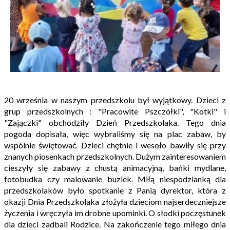
20 września w naszym przedszkolu był wyjątkowy. Dzieci z
grup przedszkolnych : "Pracowite Pszczółki", "Kotki" i
"Zajączki" obchodziły Dzień Przedszkolaka. Tego dnia
pogoda dopisała, więc wybraliśmy się na plac zabaw, by
wspólnie świętować. Dzieci chętnie i wesoło bawiły się przy
znanych piosenkach przedszkolnych. Dużym zainteresowaniem
cieszyły się zabawy z chustą animacyjną, bańki mydlane,
fotobudka czy malowanie buziek. Miłą niespodzianką dla
przedszkolaków było spotkanie z Panią dyrektor, która z
okazji Dnia Przedszkolaka złożyła dzieciom najserdeczniejsze
życzenia i wręczyła im drobne upominki. O słodki poczęstunek
dla dzieci zadbali Rodzice. Na zakończenie tego miłego dnia