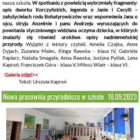
nasza szkoła.
W spotkaniu z powieścią wybrzmiały fragmenty:
opis dworku Korczyńskich, legenda o Janie i Cecylii –
założycielach rodu Bohatyrowiczów oraz wspomnienia Jana o
ojcu, stryju Anzelmie i panu Andrzeju wyruszających do
powstania styczniowego widziana oczyma dziecka, w których
znalazły się również urokliwe opisy nadniemeńskiej
przyrody.
Wyjątki z lektury czytali: Amelia Czajka, Anna
Dyjach, Zuzanna Malec, Kinga Rawska – klasa IV, Gabriela
Papierz, Natalia Smagała, Anna Rawska, Justyna Pytlak, Lena
Kaproń, Franciszek Góra – klasa V, Miłosz Wiatr – klasa VI.
Galeria zdjęć>>
Tekst: Urszula Kaproń
Nowa pracownia przyrodnicza w szkole
18.09.2023