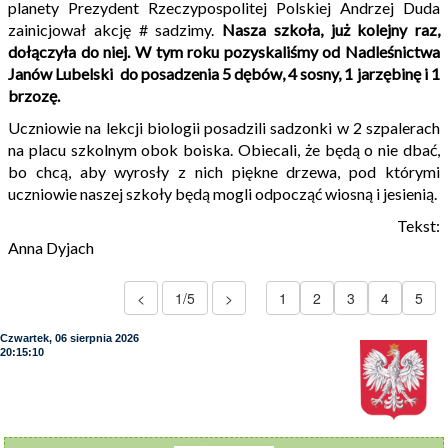
planety Prezydent Rzeczypospolitej Polskiej Andrzej Duda
zainicjował akcję # sadzimy.
Nasza szkoła, już kolejny raz,
dołączyła do niej. W tym roku pozyskaliśmy od Nadleśnictwa
Janów Lubelski do posadzenia 5 dębów, 4 sosny, 1 jarzębinę i 1
brzozę.
Uczniowie na lekcji biologii posadzili sadzonki w 2 szpalerach
na placu szkolnym obok boiska. Obiecali, że będą o nie dbać,
bo chcą, aby wyrosły z nich piękne drzewa, pod którymi
uczniowie naszej szkoły będą mogli odpocząć wiosną i jesienią.
Tekst:
Anna Dyjach
<
1/5
>
1
2
3
4
5
Czwartek, 06 sierpnia 2026
20:15:11