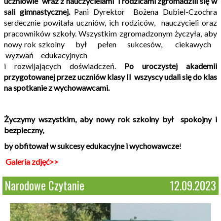
uczniowie wraz z nauczycielami i rodzicami zgromadzili się w
sali gimnastycznej.
Pani Dyrektor Bożena Dubiel-Czochra
serdecznie powitała uczniów, ich rodziców, nauczycieli oraz
pracowników szkoły. Wszystkim zgromadzonym życzyła, aby
nowy rok szkolny był pełen sukcesów, ciekawych
wyzwań edukacyjnych
i rozwijających doświadczeń.
Po uroczystej akademii
przygotowanej przez uczniów klasy II wszyscy udali się do klas
na spotkanie z wychowawcami.
Życzymy wszystkim, aby nowy rok szkolny był spokojny i
bezpieczny,
by obfitował w sukcesy edukacyjne i wychowawcze
!
Galeria zdjęć>>
Narodowe Czytanie
12.09.2023