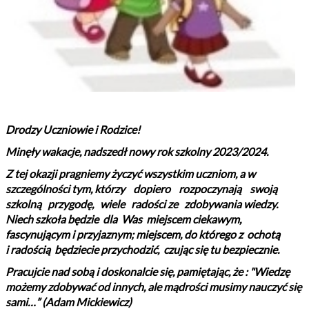
Drodzy Uczniowie i Rodzice!
Minęły wakacje, nadszedł nowy rok szkolny 2023/2024.
Z tej okazji pragniemy życzyć wszystkim uczniom, a w
szczególności tym, którzy dopiero rozpoczynają swoją
szkolną przygodę, wiele radości ze zdobywania wiedzy.
Niech szkoła będzie dla Was miejscem ciekawym,
fascynującym i przyjaznym; miejscem, do którego z ochotą
i radością będziecie przychodzić, czując się tu bezpiecznie.
Pracujcie nad sobą i doskonalcie się, pamiętając, że : "Wiedzę
możemy zdobywać od innych, ale mądrości musimy nauczyć się
sami…” (Adam Mickiewicz)