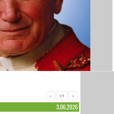
<
1/1
>
3.06.2026