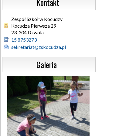
                  Kontakt
Zespół Szkół w Kocudzy
Kocudza Pierwsza 29 

23-304 Dzwola
15 8753273
sekretariat@zskocudza.pl
                  Galeria