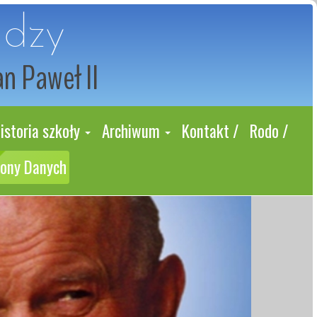
udzy
an Paweł II
istoria szkoły
Archiwum
Kontakt /
Rodo /
rony Danych