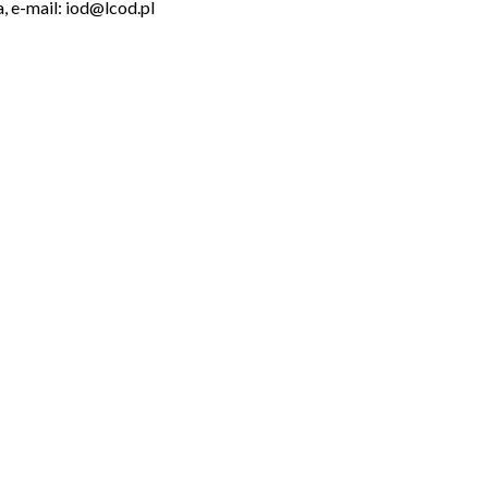
, e-mail: iod@lcod.pl