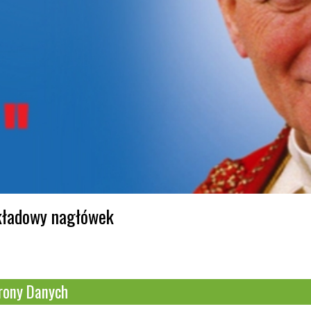
ykładowy nagłówek
rony Danych