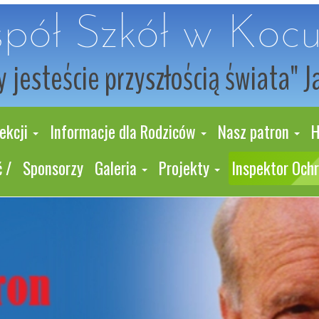
pół Szkół w Koc
 jesteście przyszłością świata" J
ekcji
Informacje dla Rodziców
Nasz patron
H
 /
Sponsorzy
Galeria
Projekty
Inspektor Och