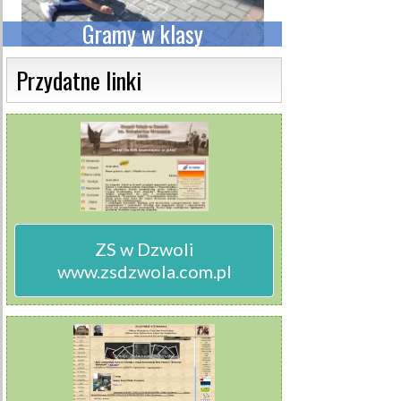
Gramy w klasy
Przy muzyce 
 Przydatne linki 
ZS w Dzwoli

www.zsdzwola.com.pl