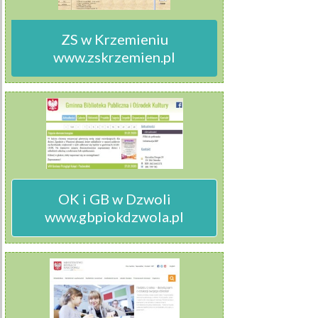
ZS w Krzemieniu

www.zskrzemien.pl
OK i GB w Dzwoli

www.gbpiokdzwola.pl