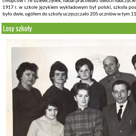
chłopców i 76 dziewczynek, nadal pracowało dwóch nauczyciel
1917 r. w szkole językiem wykładowym był polski, szkoła pos
było dwie, ogółem do szkoły uczęszczało 205 uczniów w tym 11
Losy szkoły