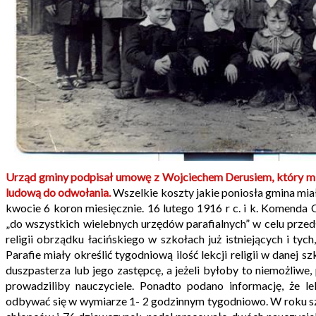
Urząd gminy podpisał umowę z Wojciechem Derusiem, który mia
ludową do odwołania.
Wszelkie koszty jakie poniosła gmina mia
kwocie 6 koron miesięcznie. 16 lutego 1916 r c. i k. Komen
„do wszystkich wielebnych urzędów parafialnych” w celu prze
religii obrządku łacińskiego w szkołach już istniejących i tyc
Parafie miały określić tygodniową ilość lekcji religii w danej 
duszpasterza lub jego zastępcę, a jeżeli byłoby to niemożliwe,
prowadziliby nauczyciele. Ponadto podano informację, że le
odbywać się w wymiarze 1- 2 godzinnym tygodniowo. W roku s