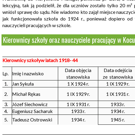
lekcyjną, tak ją podzielił, że dla uczniów zostało tylko 20 m
wniósł sprawę do sądu. Nie wiadomo kto zajął miejsce nauczycie
jak funkcjonowała szkoła do 1924 r., ponieważ dopiero od 
nauczycieli pracujących w szkole.
Kierownicy szkoły oraz nauczyciele pracujący w Koc
Kierownicy szkoływ latach 1918- 44
Data objęcia
Data odejścia
Lp.
Imię i nazwisko
stanowiska
ze stanowiska
1.
Jan Sykuła
1 X 1924 r.
1 IX 1929 r.
2.
Michał Rękas
1 IX 1929 r.
1 IX 1931 r.
3.
Józef Siechowicz
1 IX 1931 r.
1933 r.
4.
Eugeniusz Sacharuk
1933 r.
1934 r.
5.
Tadeusz Ostrowski
1934 r.
1945 r.