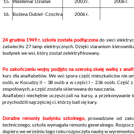
15.
Waldemar Działak
2003 r.
2006 r.
16.
Bożena Dubiel- Czochra
2006 r.
24 grudnia 1949 r. szkoła została podłączona
do sieci elektry
zaświeciło 27 lamp elektrycznych. Dzięki staraniom kierownik
budynek we wsi, który został zelektryfikowany.
Po zakończeniu wojny
podjęto na szeroką skalę walkę z ana
kurs dla analfabetów. We wsi spora część mieszkańców nie um
osób, w Kocudzy II – 38 osób a w części I – 236 osób. Część z
zespołowych, a część została skierowana do nauczania.
Analfabeci niechętnie uczęszczali na kursy, a przekonywanie i
przychodzili najczęściej ci, którzy bali się kary.
Doraźne remonty budynku szkolnego,
prowadzone od zakońc
technicznego, szkoła wymagała remontu generalnego. Rozpoczę
dopiero we wrześniu tego roku rozpoczęto naukę w wyremonto