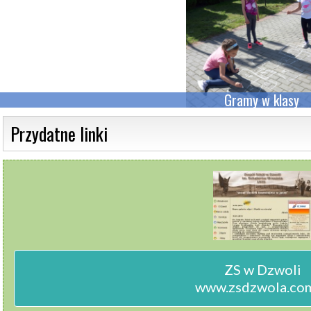
Gramy w klasy
 Przydatne linki 
ZS w Dzwoli

www.zsdzwola.com