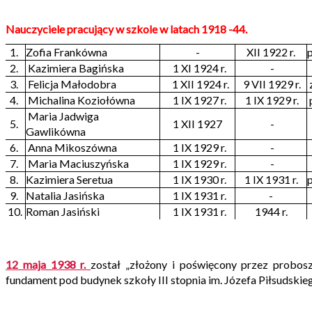
Nauczyciele pracujący w szkole w latach 1918 -44.
1.
Zofia Frankówna
-
XII 1922 r.
p
2.
Kazimiera Bagińska
1 XI 1924 r.
-
3.
Felicja Małodobra
1 XII 1924 r.
9 VII 1929 r.
4.
Michalina Koziołówna
1 IX 1927 r.
1 IX 1929 r.
Maria Jadwiga
5.
1 XII 1927
-
Gawlikówna
6.
Anna Mikoszówna
1 IX 1929 r.
-
7.
Maria Maciuszyńska
1 IX 1929 r.
-
8.
Kazimiera Seretua
1 IX 1930 r.
1 IX 1931 r.
9.
Natalia Jasińska
1 IX 1931 r.
-
10.
Roman Jasiński
1 IX 1931 r.
1944 r.
12 maja 1938 r.
został „złożony i poświęcony przez probosz
fundament pod budynek szkoły III stopnia im. Józefa Piłsudskieg