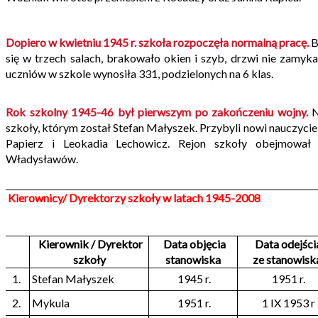
Dopiero w kwietniu 1945 r. szkoła rozpoczęła normalną pracę.
B
się w trzech salach, brakowało okien i szyb, drzwi nie zamyk
uczniów w szkole wynosiła 331, podzielonych na 6 klas.
Rok szkolny 1945-46 był pierwszym po zakończeniu wojny.
N
szkoły, którym został Stefan Małyszek. Przybyli nowi nauczyci
Papierz i Leokadia Lechowicz. Rejon szkoły obejmował w
Władysławów.
Kierownicy/ Dyrektorzy szkoły w latach 1945-2008
Kierownik / Dyrektor
Data objęcia
Data odejści
szkoły
stanowiska
ze stanowisk
1.
Stefan Małyszek
1945 r.
1951 r.
2.
Mykula
1951 r.
1 IX 1953 r