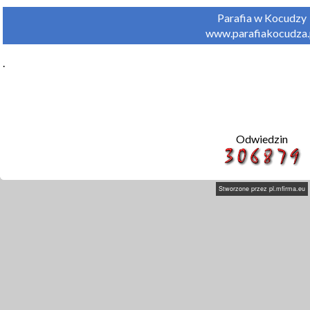
Parafia w Kocudzy

www.parafiakocudza.
.
Odwiedzin
Stworzone przez
pl.mfirma.eu