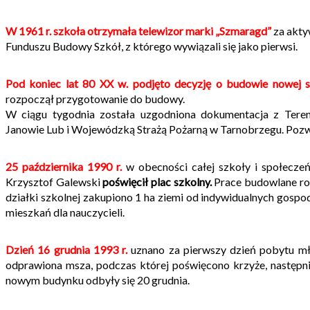
W 1961 r. szkoła otrzymała telewizor marki „Szmaragd”
za akty
Funduszu Budowy Szkół, z którego wywiązali się jako pierwsi.
Pod koniec lat 80 XX w.
podjęto decyzję o budowie nowej s
rozpoczął przygotowanie do budowy.
W ciągu tygodnia została uzgodniona dokumentacja z Teren
Janowie Lub i Wojewódzką Strażą Pożarną w Tarnobrzegu. Pozw
25 października 1990 r.
w obecności całej szkoły i społecze
Krzysztof Galewski
poświęcił plac szkolny.
Prace budowlane roz
działki szkolnej zakupiono 1 ha ziemi od indywidualnych gosp
mieszkań dla nauczycieli.
Dzień 16 grudnia 1993 r.
uznano za pierwszy dzień pobytu mło
odprawiona msza, podczas której poświęcono krzyże, następni
nowym budynku odbyły się 20 grudnia.