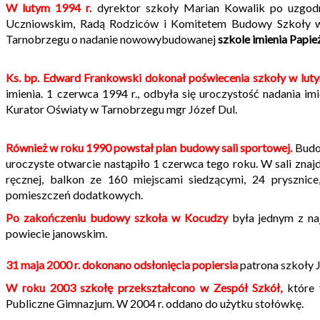
W lutym 1994 r.
dyrektor szkoły Marian Kowalik po uzgod
Uczniowskim, Radą Rodziców i Komitetem Budowy Szkoły w
Tarnobrzegu o nadanie nowowybudowanej
szkole imienia Papież
Ks. bp. Edward Frankowski dokonał poświecenia szkoły w luty
imienia. 1 czerwca 1994 r., odbyła się uroczystość nadania imi
Kurator Oświaty w Tarnobrzegu mgr Józef Dul.
Również w roku 1990 powstał plan budowy sali sportowej.
Budow
uroczyste otwarcie nastąpiło 1 czerwca tego roku. W sali zna
ręcznej, balkon ze 160 miejscami siedzącymi, 24 prysznice,
pomieszczeń dodatkowych.
Po zakończeniu budowy szkoła w Kocudzy
była jednym z na
powiecie janowskim.
31 maja 2000 r. dokonano odsłonięcia popiersia
patrona szkoły J
W roku 2003 szkołę przekształcono w Zespół Szkół,
które 
Publiczne Gimnazjum. W 2004 r. oddano do użytku stołówkę.