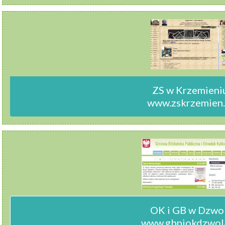
ZS w Krzemieniu
www.zskrzemien.
OK i GB w Dzwol
www.gbpiokdzwola