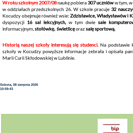
W roku szkolnym 2007/08
naukę pobiera
307 uczniów
w tym, w
w oddziałach przedszkolnych 26. W szkole pracuje
32 nauczyc
Kocudzy obejmuje również wsie:
Zdzisławice, Władysławów i K
dyspozycji
16 sal lekcyjnych,
w tym dwie
sale komputerow
informacyjnym,
stołówkę, świetlicę
oraz
salę sportową.
Historią naszej szkoły interesują się studenci.
Na podstawie kr
szkoły w Kocudzy powyższe informacje zebrała i opisała pan
Marii Curii Skłodowskiej w Lublinie.
Sobota, 08 sierpnia 2026
10:59:44