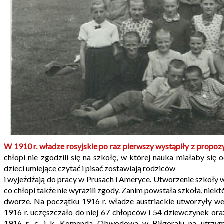
W 1910 r. władze rosyjskie po raz pierwszy wystąpiły z propo
chłopi nie zgodzili się na szkołę, w której nauka miałaby się 
dzieci umiejące czytać i pisać zostawiają rodziców
i wyjeżdżają do pracy w Prusach i Ameryce. Utworzenie szkoły w
co chłopi także nie wyrazili zgody. Zanim powstała szkoła, niekt
dworze. Na początku 1916 r. władze austriackie utworzyły w
1916 r. uczęszczało do niej 67 chłopców i 54 dziewczynek or
1916 r. c. i k. Komenda Obwodowa w Biłgoraju na utrzym