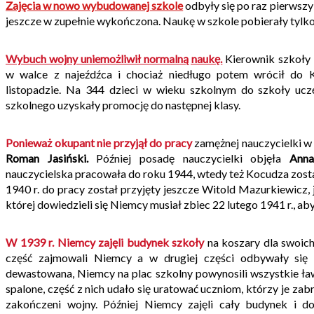
Zajęcia w nowo wybudowanej szkole
odbyły się po raz pierwszy 
jeszcze w zupełnie wykończona. Naukę w szkole pobierały tylko
Wybuch wojny uniemożliwił normalną naukę.
Kierownik szkoły
w walce z najeźdźca i chociaż niedługo potem wrócił do 
listopadzie. Na 344 dzieci w wieku szkolnym do szkoły ucz
szkolnego uzyskały promocję do następnej klasy.
Ponieważ okupant nie przyjął do pracy
zamężnej nauczycielki w 
Roman Jasiński.
Później posadę nauczycielki objęła
Anna
nauczycielska pracowała do roku 1944, wtedy też Kocudza zost
1940 r. do pracy został przyjęty jeszcze Witold Mazurkiewicz, 
której dowiedzieli się Niemcy musiał zbiec 22 lutego 1941 r., ab
W 1939 r. Niemcy zajęli budynek szkoły
na koszary dla swoich 
część zajmowali Niemcy a w drugiej części odbywały się 
dewastowana, Niemcy na plac szkolny powynosili wszystkie ławki
spalone, część z nich udało się uratować uczniom, którzy je zabra
zakończeni wojny. Później Niemcy zajęli cały budynek i 