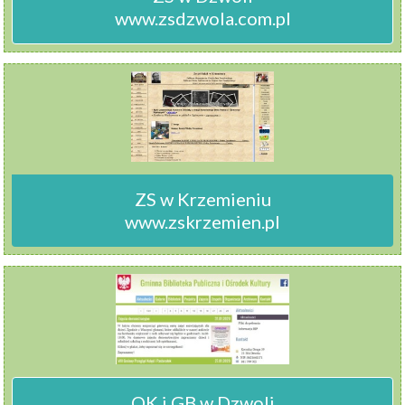
www.zsdzwola.com.pl
ZS w Krzemieniu

www.zskrzemien.pl
OK i GB w Dzwoli
