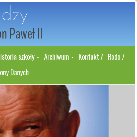
udzy
an Paweł II
istoria szkoły
Archiwum
Kontakt /
Rodo /
rony Danych