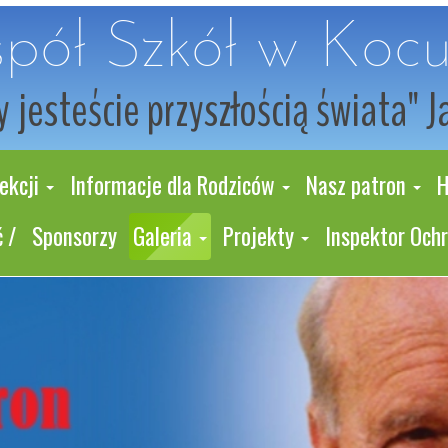
pół Szkół w Koc
 jesteście przyszłością świata" J
ekcji
Informacje dla Rodziców
Nasz patron
H
 /
Sponsorzy
Galeria
Projekty
Inspektor Och