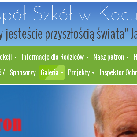
pół Szkół w Koc
 jesteście przyszłością świata" J
ekcji
Informacje dla Rodziców
Nasz patron
H
 /
Sponsorzy
Galeria
Projekty
Inspektor Och