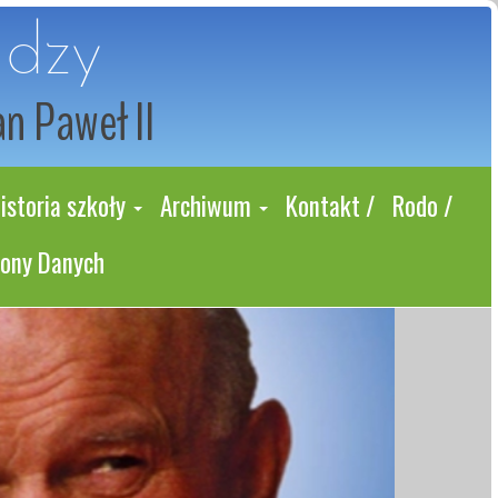
udzy
an Paweł II
istoria szkoły
Archiwum
Kontakt /
Rodo /
rony Danych