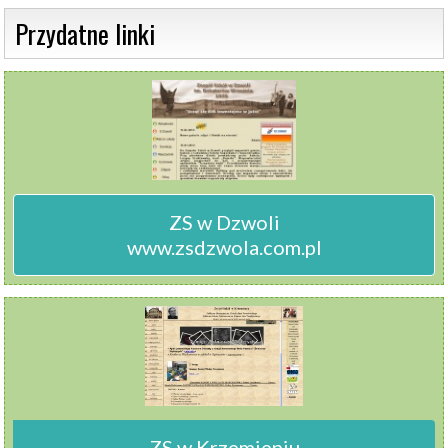
 Przydatne linki 
ZS w Dzwoli

www.zsdzwola.com.pl
ZS w Krzemieniu
