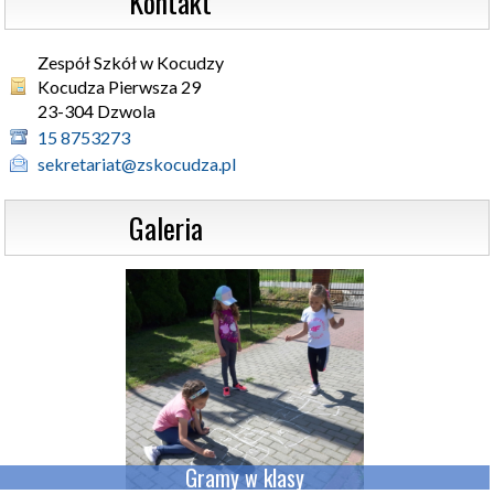
                  Kontakt
Zespół Szkół w Kocudzy
Kocudza Pierwsza 29 

23-304 Dzwola
15 8753273
sekretariat@zskocudza.pl
                  Galeria
Gramy w klasy