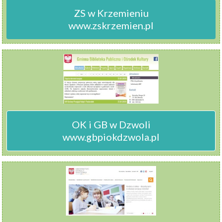
ZS w Krzemieniu

www.zskrzemien.pl
OK i GB w Dzwoli

www.gbpiokdzwola.pl