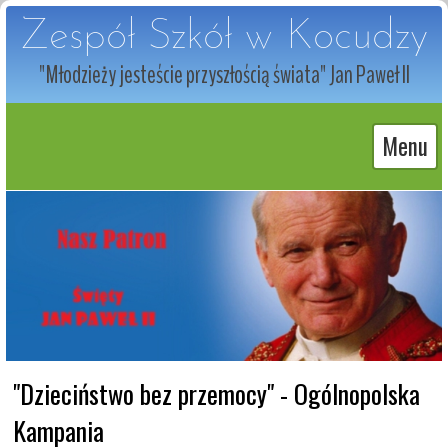
Zespół Szkół w Kocudzy
"Młodzieży jesteście przyszłością świata" Jan Paweł II
Menu
"Dzieciństwo bez przemocy" - Ogólnopolska 
Kampania