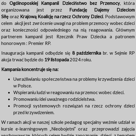
do
Ogólnoposkiej Kampanii Dzieciństwo bez Przemocy
, która
organizowana jest przez
Fundację Dajemy Dzieciom
Siłę
oraz
Krajową Koalicję na rzecz Ochrony Dzieci
. Podstawowym
celem akcji jest zwrócenie uwagi na problem przemocy wobec dzieci
oraz konieczności odpowiedniego na nią reagowania. Głównym
partnerem kampanii jest Rzecznik Praw Dziecka a patronem
honorowym : Premier RP.
Inauguracja kampanii odbędzie się
8 października
br. w Sejmie RP
akcja trwać będzie do
19 listopada
2024 roku.
Kampania koncentruje się na:
Uwrażliwianiu społeczeństwa na problemy krzywdzenia dzieci
w Polsce.
Wspieraniu ludzi w reagowaniu na przemoc wobec dzieci.
Promowaniu idei uważnego rodzicielstwa.
Promocji systemowych rozwiązań na rzecz ochrony dzieci
przed krzywdzeniem.
W ramach akcji w naszej szkole pedagog specjalny weźmie udział w
kursie e-learningowym „Nieobojetni” oraz przeprowadzi zajęcia
wychowawcze, których celem będzie zapoznanie dzieci z tematem