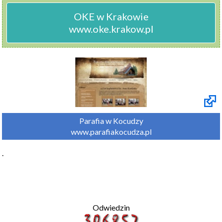
OKE w Krakowie

www.oke.krakow.pl
Parafia w Kocudzy

www.parafiakocudza.pl
.
Odwiedzin