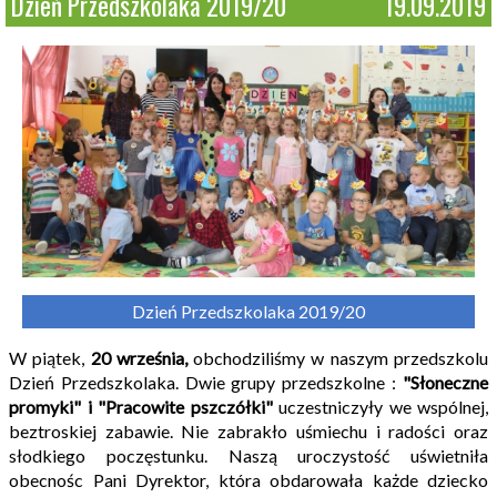
Dzień Przedszkolaka 2019/20
19.09.2019
Dzień Przedszkolaka 2019/20
W piątek,
20 września,
obchodziliśmy w naszym przedszkolu
Dzień Przedszkolaka. Dwie grupy przedszkolne :
"Słoneczne
promyki" i "Pracowite pszczółki"
uczestniczyły we wspólnej,
beztroskiej zabawie. Nie zabrakło uśmiechu i radości oraz
słodkiego poczęstunku. Naszą uroczystość uświetniła
obecnośc Pani Dyrektor, która obdarowała każde dziecko