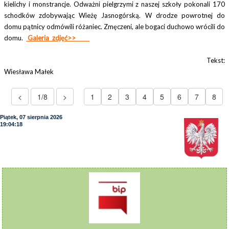
kielichy i monstrancje. Odważni pielgrzymi z naszej szkoły pokonali 170
schodków zdobywając Wieżę Jasnogórską. W drodze powrotnej do
domu pątnicy odmówili różaniec. Zmęczeni, ale bogaci duchowo wrócili do
domu.
Galeria zdjęć>>
Tekst:
Wiesława Małek
<
1/8
>
1
2
3
4
5
6
7
8
Piątek, 07 sierpnia 2026
19:04:19