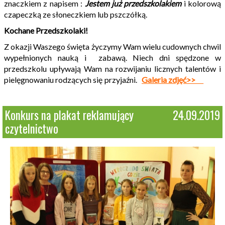
znaczkiem z napisem :
Jestem już
przedszkolakiem
i kolorową
czapeczką ze słoneczkiem lub pszczółką.
Kochane Przedszkolaki!
Z okazji Waszego święta życzymy Wam wielu cudownych chwil
wypełnionych nauką i zabawą. Niech dni spędzone w
przedszkolu upływają Wam na rozwijaniu licznych talentów i
pielęgnowaniu rodzących się przyjaźni.
Galeria zdjęć>>
Konkurs na plakat reklamujący
24.09.2019
czytelnictwo