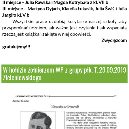
II miejsce – Julia Rawska i Magda Kotrybała z kl. VII b
III miejsce – Martyna Dyjach, Klaudia Łukasik, Julia Świś i Julia
Jargiło kl. V b
Wszystkie prace ozdobią korytarze naszej szkoły, aby
przypominać uczniom, jak ważne jest czytanie i jak wspaniałą
rzeczą jest książka i zaklęte w niej opowieści.
Zwycięzcom
gratulujemy!!!
W hołdzie żołnierzom WP z grupy płk. T.
29.09.2019
Zieleniewskiego