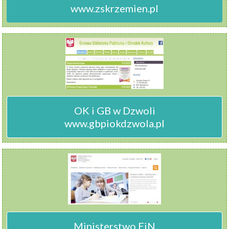
www.zskrzemien.pl
OK i GB w Dzwoli

www.gbpiokdzwola.pl
Ministerstwo EiN
