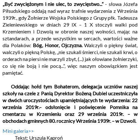
„Być zwyciężonym i nie ulec, to zwycięstwo...”
- słowa Józefa
Piłsudskiego oddają nad wyraz trafnie wydarzenia z Września
1939r., gdy Żołnierze Wojska Polskiego z Grupy płk. Tadeusza
Zieleniewskiego w dniach 29 IX – 1 X stoczyli walki pod
Krzemieniem i Dzwolą w obronie naszej wolności, mając na
sztandarach, a przede wszystkim w sercach, wartości ważne
dla Polaków:
Bóg, Honor, Ojczyzna.
Walczyli o piękny świat,
walczyli o piękną Polskę, „nie szukali śmierci, nie szukali krwi, o
orderach na piersi nie marzyli zbyt, (...) jak ołowiane żołnierzyki,
co się nie boją i nie pocą...”, więc naszym obowiązkiem jest
pamiętać.
Oddając hołd tym Bohaterom, delegacja uczniów naszej
szkoły na czele
z Panią Dyrektor Bożeną Dubiel uczestniczyła
w dwóch uroczystościach upamiętniających te wydarzenia: 22
września 2019r.– odsłonięcie i poświęcenie Pomnika
na
cmentarzu w Krzemieniu oraz 29 września 2019r. – w
obchodach gminnych
80. rocznicy Września 1939r. – w Dzwoli.
Mini galeria>>
Tekst: Urszula Kaproń