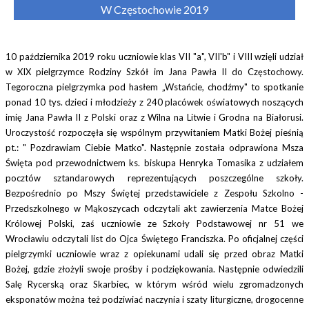
W Częstochowie 2019
1
0 października 2019 roku uczniowie klas VII "a", VII'b" i VIII wzięli udział
w XIX pielgrzymce Rodziny Szkół im Jana Pawła II do Częstochowy.
Tegoroczna pielgrzymka pod hasłem „Wstańcie, chodźmy" to spotkanie
ponad 10 tys. dzieci i młodzieży z 240 placówek oświatowych noszących
imię Jana Pawła II z Polski oraz z Wilna na Litwie i Grodna na Białorusi.
Uroczystość rozpoczęła się wspólnym przywitaniem Matki Bożej pieśnią
pt.: " Pozdrawiam Ciebie Matko". Następnie została odprawiona Msza
Święta pod przewodnictwem ks. biskupa Henryka Tomasika z udziałem
pocztów sztandarowych reprezentujących poszczególne szkoły.
Bezpośrednio po Mszy Świętej przedstawiciele z Zespołu Szkolno -
Przedszkolnego w Mąkoszycach odczytali akt zawierzenia Matce Bożej
Królowej Polski, zaś uczniowie ze Szkoły Podstawowej nr 51 we
Wrocławiu odczytali list do Ojca Świętego Franciszka. Po oficjalnej części
pielgrzymki uczniowie wraz z opiekunami udali się przed obraz Matki
Bożej, gdzie złożyli swoje prośby i podziękowania. Następnie odwiedzili
Salę Rycerską oraz Skarbiec, w którym wśród wielu zgromadzonych
eksponatów można też podziwiać naczynia i szaty liturgiczne, drogocenne