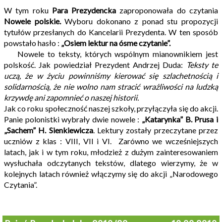
W tym roku
Para Prezydencka
zaproponowała do czytania
Nowele polskie.
Wyboru dokonano z ponad stu propozycji
tytułów przesłanych do Kancelarii Prezydenta. W ten sposób
powstało hasło :
„Osiem lektur na ósme
czytanie”.
Nowele to teksty, których wspólnym mianownikiem jest
polskość. Jak powiedział Prezydent Andrzej Duda:
Teksty te
uczą, że w życiu powinniśmy kierować się szlachetnością i
solidarnością, że nie wolno nam stracić wrażliwości na ludzką
krzywdę ani zapomnieć o naszej historii.
Jak co roku społeczność naszej szkoły, przyłączyła się do akcji.
Panie polonistki wybrały dwie nowele :
„Katarynka” B. Prusa i
„Sachem” H. Sienkiewicza
. Lektury zostały przeczytane przez
uczniów z klas : VIII, VII i VI. Zarówno we wcześniejszych
latach, jak i w tym roku, młodzież z dużym zainteresowaniem
wysłuchała odczytanych tekstów, dlatego wierzymy, że w
kolejnych latach również włączymy się do akcji „Narodowego
Czytania”.