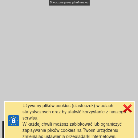
Stworzone przez
pl.mfirma.eu
Używamy plików cookies (ciasteczek) w celach
statystycznych oraz by ułatwić korzystanie z naszego
serwisu.
W każdej chwili możesz zablokować lub ograniczyć
zapisywanie plików cookies na Twoim urządzeniu
zmieniając ustawienia przeglądarki internetowej.