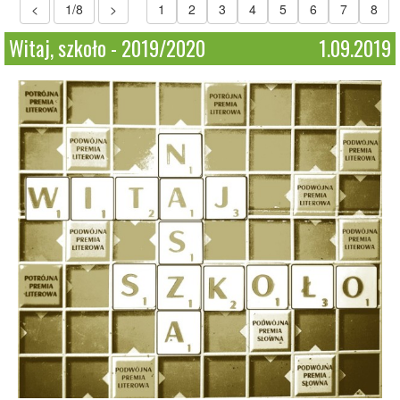
<
1/8
>
1
2
3
4
5
6
7
8
Witaj, szkoło - 2019/2020
1.09.2019