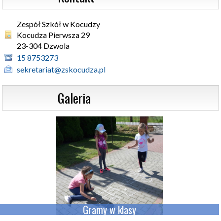
Zespół Szkół w Kocudzy
Kocudza Pierwsza 29 

23-304 Dzwola
15 8753273
sekretariat@zskocudza.pl
                  Galeria
Gramy w klasy