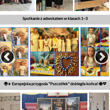
Spotkanie z adwokatem w klasach 1–3
🌍✈️ Europejska przygoda "Pszczółek" dobiegła końca! 🐝💛