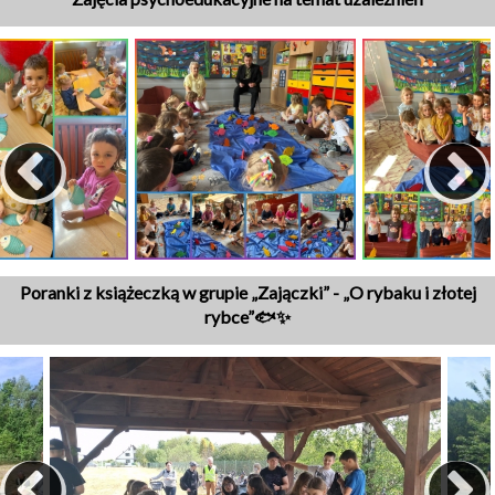
Poranki z książeczką w grupie „Zajączki” - „O rybaku i złotej
rybce”🐟✨