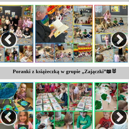
Poranki z książeczką w grupie „Zajączk
i
”📖🐰