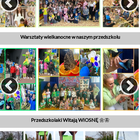
Warsztaty wielkanocne w naszym przedszkolu
Przedszkolaki Witają WIOSNĘ
🌼🦋