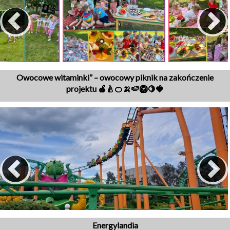
Owocowe witaminki” – owocowy piknik na zakończenie
projektu 🍎🍐🍊🍌🍉🥝🍋🍓
Energylandia