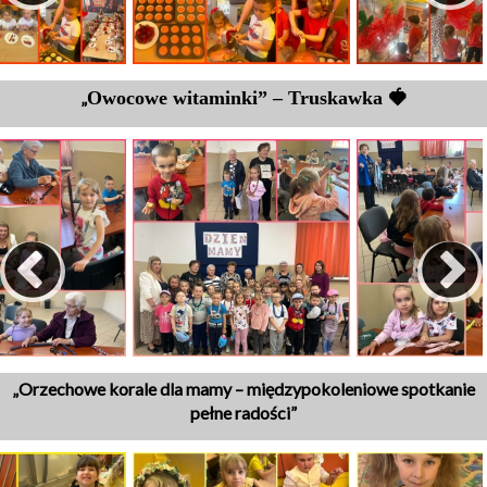
„
Owocowe witaminki” –
T
ruskawka 🍓
„Orzechowe korale dla mamy – międzypokoleniowe spotkanie
pełne radości”