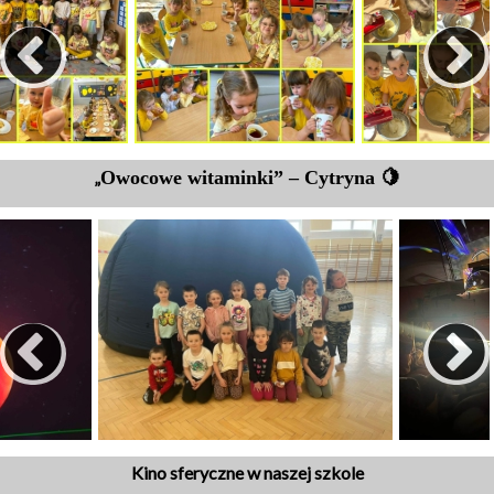
„
Owocowe witaminki” –
C
ytryna 🍋
Kino sferyczne w naszej szkole