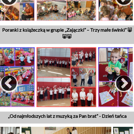
Poranki z książeczką w grupie „Zajączki” – Trzy małe świnki” 🐷
🐷🐷
„Od najmłodszych lat z muzyką za Pan brat” - Dzień tańca