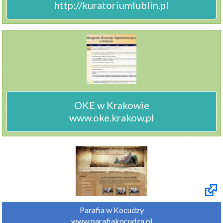
http://kuratoriumlublin.pl
OKE w Krakowie

www.oke.krakow.pl
Parafia w Kocudzy

www.parafiakocudza.pl