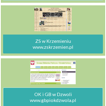
ZS w Krzemieniu

www.zskrzemien.pl
OK i GB w Dzwoli

www.gbpiokdzwola.pl