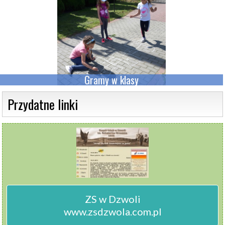
Gramy w klasy
 Przydatne linki 
ZS w Dzwoli

www.zsdzwola.com.pl