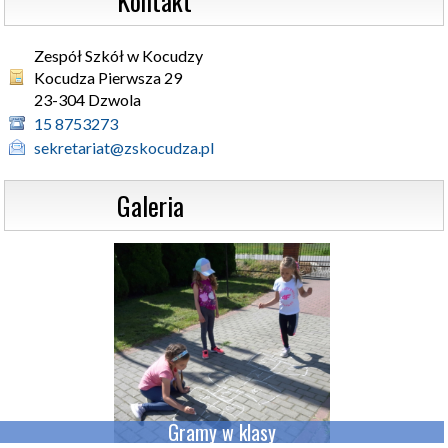
                  Kontakt
Zespół Szkół w Kocudzy
Kocudza Pierwsza 29 

23-304 Dzwola
15 8753273
sekretariat@zskocudza.pl
                  Galeria
Gramy w klasy