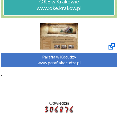
OKE w Krakowie

www.oke.krakow.pl
Parafia w Kocudzy

www.parafiakocudza.pl
.
Odwiedzin