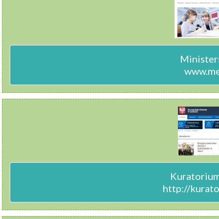
Minister
www.men
Kuratorium 
http://kurato