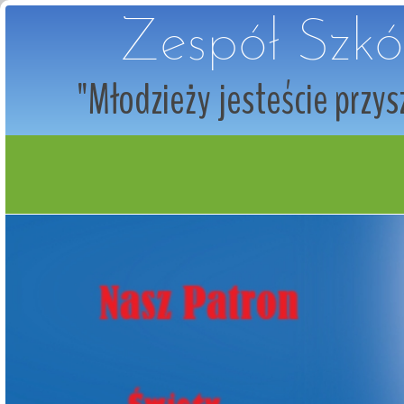
Zespół Szkó
"Młodzieży jesteście przysz